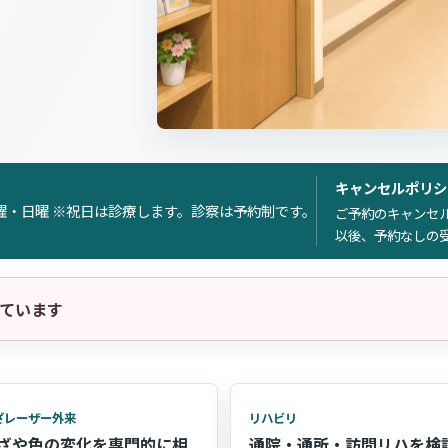
キャンセルポリシ
曜・日曜 ※祝日は診療します。診察は予約制です。
ご予約のキャンセ
以後、予約なしの
ています
ざレーザー外来
リハビリ
ざや色の変化を専門的に相
通院・通所・訪問リハを検