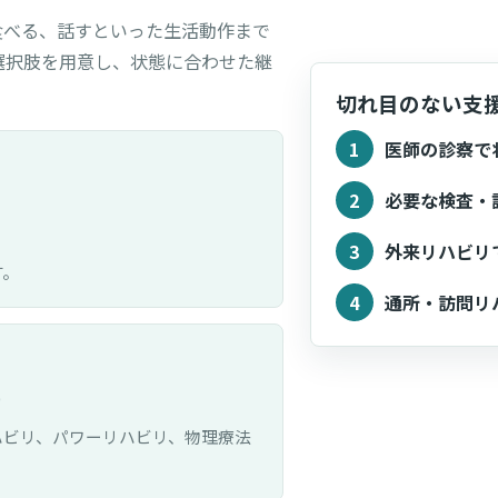
食べる、話すといった生活動作まで
選択肢を用意し、状態に合わせた継
切れ目のない支
1
医師の診察で
2
必要な検査・
3
外来リハビリ
す。
4
通所・訪問リ
0
ハビリ、パワーリハビリ、物理療法